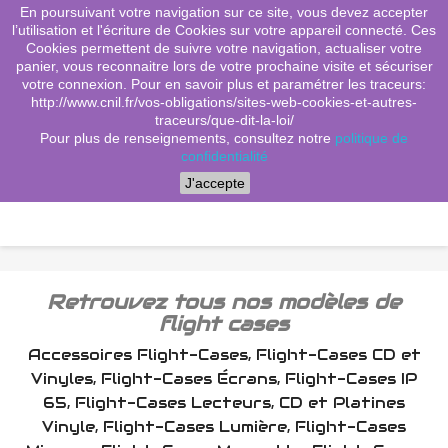
En poursuivant votre navigation sur ce site, vous devez accepter
(0)
shopping_cart

l’utilisation et l'écriture de Cookies sur votre appareil connecté. Ces
Cookies permettent de suivre votre navigation, actualiser votre
search
panier, vous reconnaitre lors de votre prochaine visite et sécuriser
votre connexion. Pour en savoir plus et paramétrer les traceurs:
http://www.cnil.fr/vos-obligations/sites-web-cookies-et-autres-
traceurs/que-dit-la-loi/
Menu
Pour plus de renseignements, consultez notre
politique de
confidentialité
J'accepte
Retrouvez tous nos modèles de
flight cases
Accessoires Flight-Cases, Flight-Cases CD et
Vinyles, Flight-Cases Écrans, Flight-Cases IP
65, Flight-Cases Lecteurs, CD et Platines
Vinyle, Flight-Cases Lumière, Flight-Cases