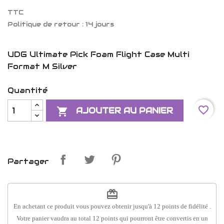
TTC
Politique de retour : 14 jours
UDG Ultimate Pick Foam Flight Case Multi
Format M Silver
Quantité
favorite_border

AJOUTER AU PANIER
Partager
redeem
En achetant ce produit vous pouvez obtenir jusqu'à
12
points de fidélité
.
Votre panier vaudra au total
12
points
qui pourront être convertis en un