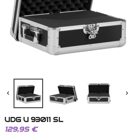


UDG U 93011 SL
129,95 €