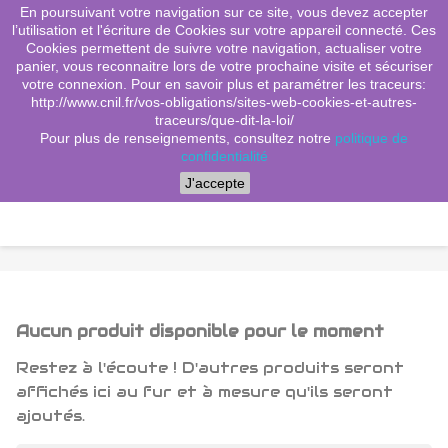
En poursuivant votre navigation sur ce site, vous devez accepter
(0)
shopping_cart

l’utilisation et l'écriture de Cookies sur votre appareil connecté. Ces
Cookies permettent de suivre votre navigation, actualiser votre
search
panier, vous reconnaitre lors de votre prochaine visite et sécuriser
votre connexion. Pour en savoir plus et paramétrer les traceurs:
http://www.cnil.fr/vos-obligations/sites-web-cookies-et-autres-
traceurs/que-dit-la-loi/
Menu
Pour plus de renseignements, consultez notre
politique de
confidentialité
J'accepte
Aucun produit disponible pour le moment
Restez à l'écoute ! D'autres produits seront
affichés ici au fur et à mesure qu'ils seront
ajoutés.