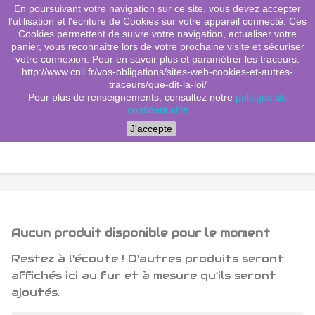
En poursuivant votre navigation sur ce site, vous devez accepter
(0)
shopping_cart

l’utilisation et l'écriture de Cookies sur votre appareil connecté. Ces
Cookies permettent de suivre votre navigation, actualiser votre
search
panier, vous reconnaitre lors de votre prochaine visite et sécuriser
votre connexion. Pour en savoir plus et paramétrer les traceurs:
http://www.cnil.fr/vos-obligations/sites-web-cookies-et-autres-
traceurs/que-dit-la-loi/
Menu
Pour plus de renseignements, consultez notre
politique de
confidentialité
J'accepte
Aucun produit disponible pour le moment
Restez à l'écoute ! D'autres produits seront
affichés ici au fur et à mesure qu'ils seront
ajoutés.