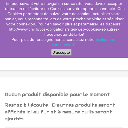
En poursuivant votre navigation sur ce site, vous devez accepter
(0)
shopping_cart

l’utilisation et l'écriture de Cookies sur votre appareil connecté. Ces
Cookies permettent de suivre votre navigation, actualiser votre
search
panier, vous reconnaitre lors de votre prochaine visite et sécuriser
votre connexion. Pour en savoir plus et paramétrer les traceurs:
http://www.cnil.fr/vos-obligations/sites-web-cookies-et-autres-
traceurs/que-dit-la-loi/
Menu
Pour plus de renseignements, consultez notre
politique de
confidentialité
J'accepte
Aucun produit disponible pour le moment
Restez à l'écoute ! D'autres produits seront
affichés ici au fur et à mesure qu'ils seront
ajoutés.