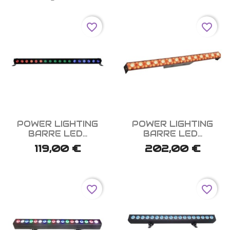
favorite_border
favorite_border


Aperçu rapide
Aperçu rapide
POWER LIGHTING
POWER LIGHTING
BARRE LED...
BARRE LED...
119,00 €
202,00 €
favorite_border
favorite_border