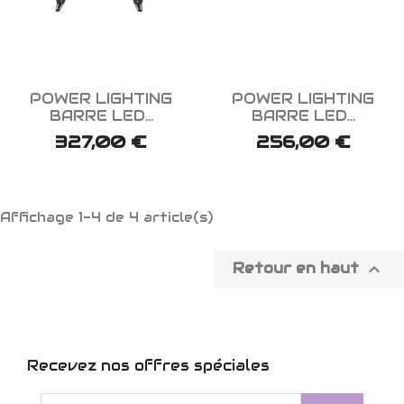


Aperçu rapide
Aperçu rapide
POWER LIGHTING
POWER LIGHTING
BARRE LED...
BARRE LED...
327,00 €
256,00 €
Affichage 1-4 de 4 article(s)

Retour en haut
Recevez nos offres spéciales