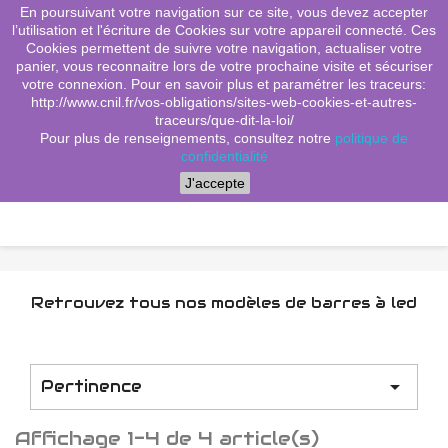
En poursuivant votre navigation sur ce site, vous devez accepter
(0)
shopping_cart

l’utilisation et l'écriture de Cookies sur votre appareil connecté. Ces
Cookies permettent de suivre votre navigation, actualiser votre
search
panier, vous reconnaitre lors de votre prochaine visite et sécuriser
votre connexion. Pour en savoir plus et paramétrer les traceurs:
http://www.cnil.fr/vos-obligations/sites-web-cookies-et-autres-
traceurs/que-dit-la-loi/
Menu
Pour plus de renseignements, consultez notre
politique de
confidentialité
J'accepte
Retrouvez tous nos modèles de barres à led

Pertinence
Affichage 1-4 de 4 article(s)