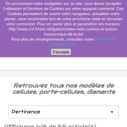
En poursuivant votre navigation sur ce site, vous devez accepter
(0)
shopping_cart

l’utilisation et l'écriture de Cookies sur votre appareil connecté. Ces
Cookies permettent de suivre votre navigation, actualiser votre
search
panier, vous reconnaitre lors de votre prochaine visite et sécuriser
votre connexion. Pour en savoir plus et paramétrer les traceurs:
http://www.cnil.fr/vos-obligations/sites-web-cookies-et-autres-
traceurs/que-dit-la-loi/
Menu
Pour plus de renseignements, consultez notre
politique de
confidentialité
J'accepte
Retrouvez tous nos modèles de
cellules, porte-cellules, diamants

Pertinence
Affichage 1-16 de 52 article(s)