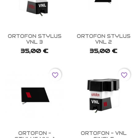


Aperçu rapide
Aperçu rapide
ORTOFON STYLUS
ORTOFON STYLUS
VNL 3
VNL 2
35,00 €
35,00 €
favorite_border
favorite_border


Aperçu rapide
Aperçu rapide
ORTOFON -
ORTOFON - VNL