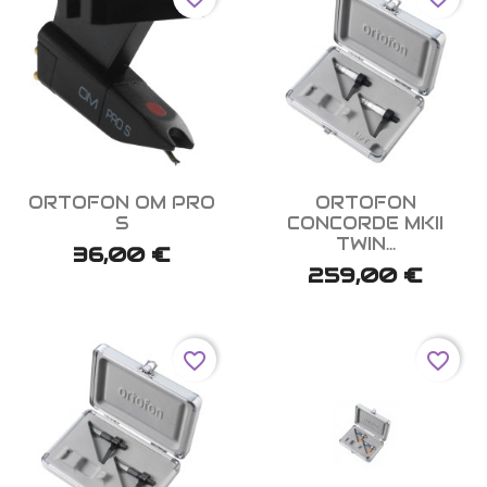


Aperçu rapide
Aperçu rapide
ORTOFON OM PRO
ORTOFON
S
CONCORDE MKII
TWIN...
36,00 €
259,00 €
favorite_border
favorite_border