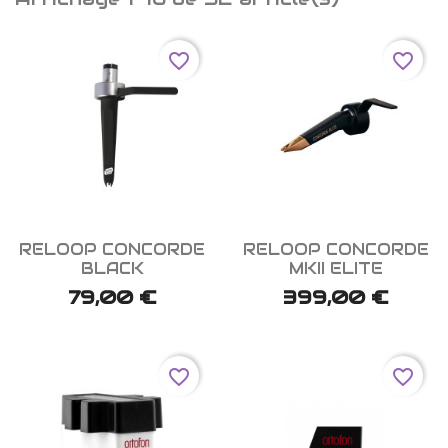
favorite_border
favorite_border


Aperçu rapide
Aperçu rapide
RELOOP CONCORDE
RELOOP CONCORDE
BLACK
MKII ELITE
79,00 €
399,00 €
favorite_border
favorite_border