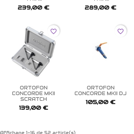
239,00 €
289,00 €
favorite_border
favorite_border


Aperçu rapide
Aperçu rapide
ORTOFON
ORTOFON
CONCORDE MKII
CONCORDE MKII DJ
SCRATCH
105,00 €
139,00 €
Affichage 1-16 de 52 article(s)