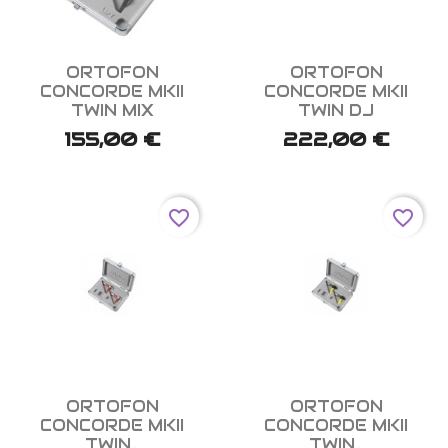


Aperçu rapide
Aperçu rapide
ORTOFON
ORTOFON
CONCORDE MKII
CONCORDE MKII
TWIN MIX
TWIN DJ
155,00 €
222,00 €
favorite_border
favorite_border


Aperçu rapide
Aperçu rapide
ORTOFON
ORTOFON
CONCORDE MKII
CONCORDE MKII
TWIN...
TWIN...