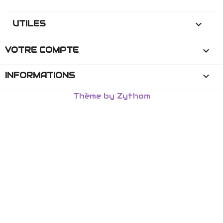
UTILES

VOTRE COMPTE

INFORMATIONS
keyboard_arrow_down
Thème by Zythom