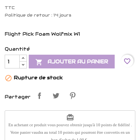
TTC
Politique de retour : 14 jours
Flight Pick Foam Wolfmix W1
Quantité
favorite_border

AJOUTER AU PANIER

Rupture de stock
Partager
redeem
En achetant ce produit vous pouvez obtenir jusqu'à
10
points de fidélité
.
Votre panier vaudra au total
10
points
qui pourront être convertis en un
bon d'achat de
1,00 €
.