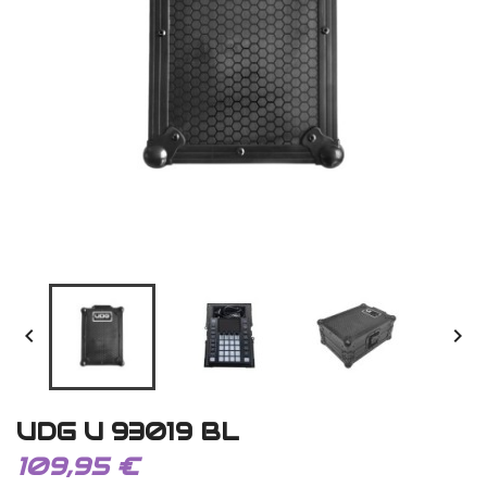


UDG U 93019 BL
109,95 €