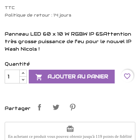
TTC
Politique de retour : 14 jours
Panneau LED 60 x 10 W RGBW IP 65Attention
très grosse puissance de feu pour le nouvel IP
Wash Nicols !
Quantité
favorite_border

AJOUTER AU PANIER
Partager
redeem
En achetant ce produit vous pouvez obtenir jusqu'à
119
points de fidélité