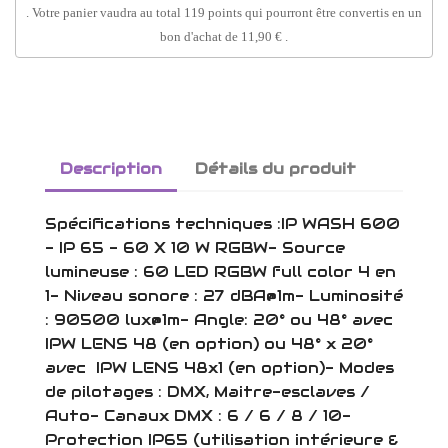
. Votre panier vaudra au total
119
points
qui pourront être convertis en un
bon d'achat de
11,90 €
.
Description
Détails du produit
Spécifications techniques :IP WASH 600
- IP 65 - 60 X 10 W RGBW- Source
lumineuse : 60 LED RGBW full color 4 en
1- Niveau sonore : 27 dBA@1m- Luminosité
: 90500 lux@1m- Angle: 20° ou 48° avec
IPW LENS 48 (en option) ou 48° x 20°
avec IPW LENS 48x1 (en option)- Modes
de pilotages : DMX, Maitre-esclaves /
Auto- Canaux DMX : 6 / 6 / 8 / 10-
Protection IP65 (utilisation intérieure &