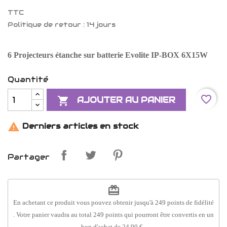
TTC
Politique de retour : 14 jours
6 Projecteurs étanche sur batterie Evolite IP-BOX 6X15W
Quantité
favorite_border

AJOUTER AU PANIER

Derniers articles en stock
Partager
redeem
En achetant ce produit vous pouvez obtenir jusqu'à
249
points de fidélité
. Votre panier vaudra au total
249
points
qui pourront être convertis en un
bon d'achat de
24,90 €
.