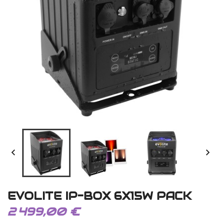


EVOLITE IP-BOX 6X15W PACK
2 499,00 €