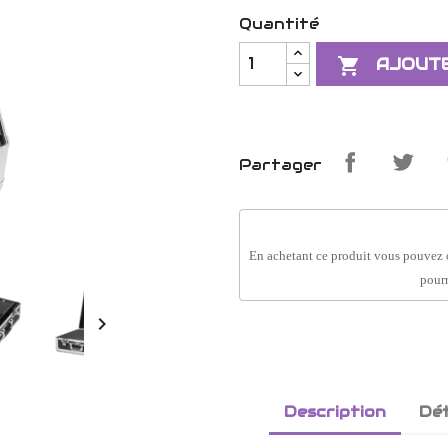
Quantité

AJOUTE
Partager
En achetant ce produit vous pouvez 
pourr

Description
Dét