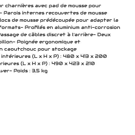
ur charnières avec pad de mousse pour
u- Parois internes recouvertes de mousse
locs de mousse prédécoupée pour adapter la
s formats- Profilés en aluminium anti-corrosion
assage de câbles discret à l’arrière- Deux
illon- Poignée ergonomique et
n caoutchouc pour stockage
 intérieures (L x H x P) : 480 x 413 x 200
ieures (L x H x P) : 490 x 423 x 210
lver- Poids : 3,5 kg