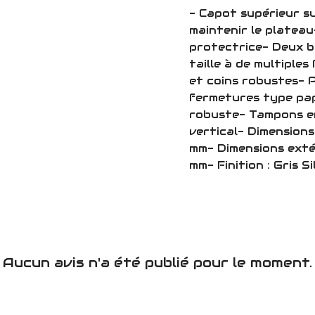
- Capot supérieur s
maintenir le platea
protectrice- Deux b
taille à de multiple
et coins robustes- P
fermetures type pap
robuste- Tampons e
vertical- Dimensions
mm- Dimensions extér
mm- Finition : Gris Si
Aucun avis n'a été publié pour le moment.