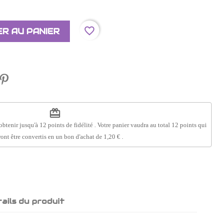
favorite_border
R AU PANIER
redeem
obtenir jusqu'à
12
points de fidélité
. Votre panier vaudra au total
12
points
qui
ont être convertis en un bon d'achat de
1,20 €
.
ails du produit