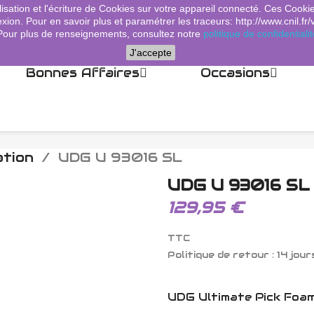
lisation et l'écriture de Cookies sur votre appareil connecté. Ces Cooki
xion. Pour en savoir plus et paramétrer les traceurs: http://www.cnil.fr/
Pour plus de renseignements, consultez notre
politique de confidentialit
J'accepte
Bonnes Affaires
Occasions
ation
UDG U 93016 SL
UDG U 93016 SL
129,95 €
TTC
Politique de retour : 14 jour
UDG Ultimate Pick Foam