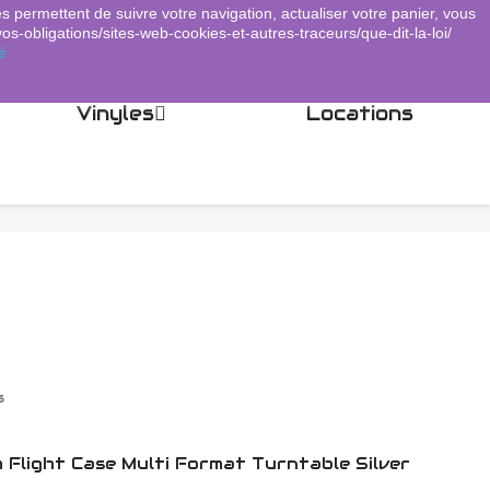
es permettent de suivre votre navigation, actualiser votre panier, vous
Panier
(0)
Connexion
shopping_cart

vos-obligations/sites-web-cookies-et-autres-traceurs/que-dit-la-loi/
é
Vinyles
Locations
s
 Flight Case Multi Format Turntable Silver