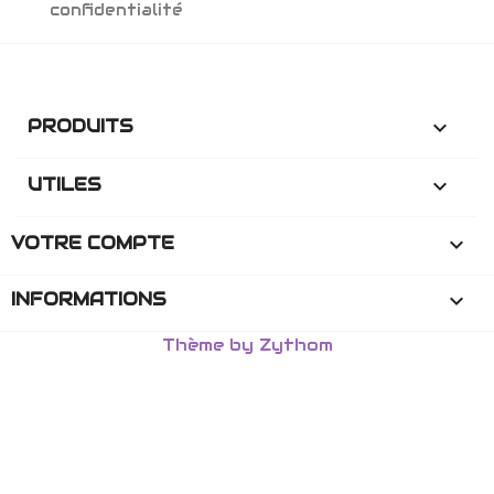
confidentialité
PRODUITS

UTILES

VOTRE COMPTE

INFORMATIONS
keyboard_arrow_down
Thème by Zythom