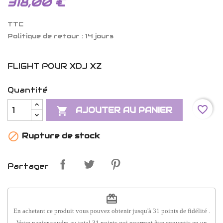
318,00 €
TTC
Politique de retour : 14 jours
FLIGHT POUR XDJ XZ
Quantité
favorite_border

AJOUTER AU PANIER

Rupture de stock
Partager
redeem
En achetant ce produit vous pouvez obtenir jusqu'à
31
points de fidélité
.
Votre panier vaudra au total
31
points
qui pourront être convertis en un