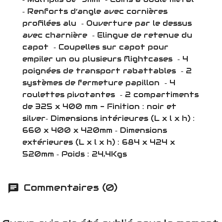
‐ Renforts d’angle avec cornières
profilées alu ‐ Ouverture par le dessus
avec charnière ‐ Elingue de retenue du
capot ‐ Coupelles sur capot pour
empiler un ou plusieurs flightcases ‐ 4
poignées de transport rabattables ‐ 2
systèmes de fermeture papillon ‐ 4
roulettes pivotantes ‐ 2 compartiments
de 325 x 400 mm - Finition : noir et
silver‐ Dimensions intérieures (L x l x h) :
660 x 400 x 420mm ‐ Dimensions
extérieures (L x l x h) : 684 x 424 x
520mm ‐ Poids : 24,4Kgs
Commentaires (0)