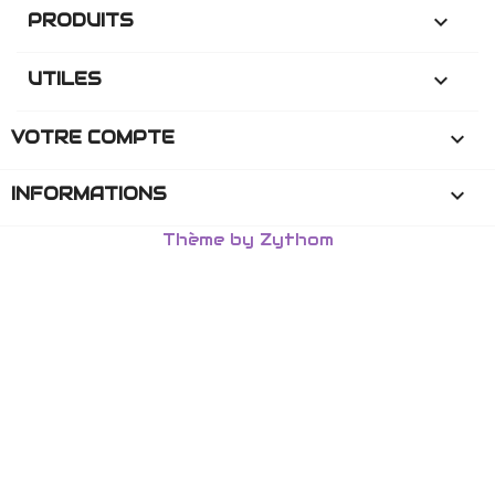
PRODUITS

UTILES

VOTRE COMPTE

INFORMATIONS
keyboard_arrow_down
Thème by Zythom