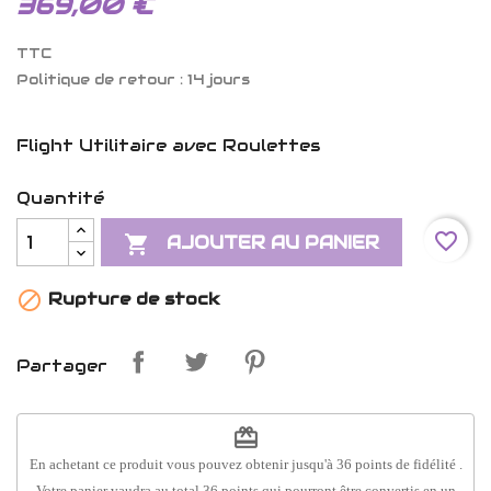
369,00 €
TTC
Politique de retour : 14 jours
Flight Utilitaire avec Roulettes
Quantité
favorite_border

AJOUTER AU PANIER

Rupture de stock
Partager
redeem
En achetant ce produit vous pouvez obtenir jusqu'à
36
points de fidélité
.
Votre panier vaudra au total
36
points
qui pourront être convertis en un