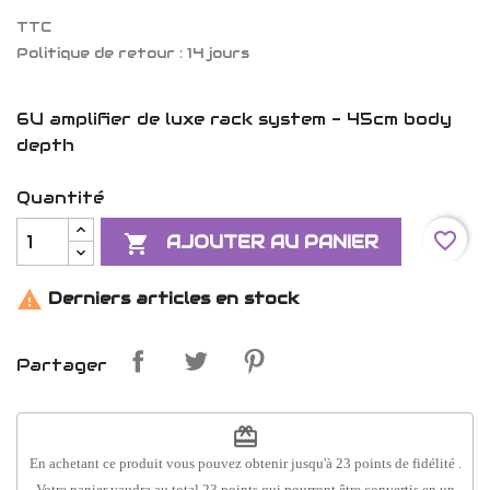
TTC
Politique de retour : 14 jours
6U amplifier de luxe rack system - 45cm body
depth
Quantité
favorite_border

AJOUTER AU PANIER

Derniers articles en stock
Partager
redeem
En achetant ce produit vous pouvez obtenir jusqu'à
23
points de fidélité
.
Votre panier vaudra au total
23
points
qui pourront être convertis en un