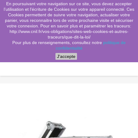
En poursuivant votre navigation sur ce site, vous devez accepter
(0)
shopping_cart

l’utilisation et l'écriture de Cookies sur votre appareil connecté. Ces
Cookies permettent de suivre votre navigation, actualiser votre
search
panier, vous reconnaitre lors de votre prochaine visite et sécuriser
votre connexion. Pour en savoir plus et paramétrer les traceurs:
http://www.cnil.fr/vos-obligations/sites-web-cookies-et-autres-
traceurs/que-dit-la-loi/
Menu
Pour plus de renseignements, consultez notre
politique de
confidentialité
J'accepte