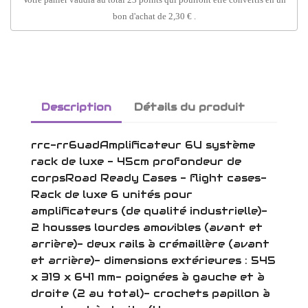
bon d'achat de
2,30 €
.
Description
Détails du produit
rrc-rr6uadAmplificateur 6U système
rack de luxe - 45cm profondeur de
corpsRoad Ready Cases - flight cases-
Rack de luxe 6 unités pour
amplificateurs (de qualité industrielle)-
2 housses lourdes amovibles (avant et
arrière)- deux rails à crémaillère (avant
et arrière)- dimensions extérieures : 545
x 319 x 641 mm- poignées à gauche et à
droite (2 au total)- crochets papillon à