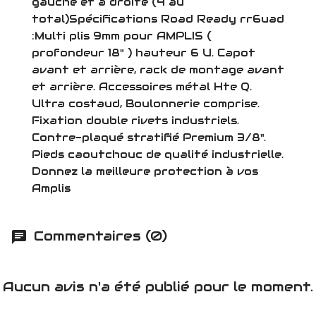
gauche et à droite (4 au
total)Spécifications Road Ready rr6uad
:Multi plis 9mm pour AMPLIS (
profondeur 18" ) hauteur 6 U. Capot
avant et arrière, rack de montage avant
et arrière. Accessoires métal Hte Q.
Ultra costaud, Boulonnerie comprise.
Fixation double rivets industriels.
Contre-plaqué stratifié Premium 3/8".
Pieds caoutchouc de qualité industrielle.
Donnez la meilleure protection à vos
Amplis
Commentaires (0)
Aucun avis n'a été publié pour le moment.