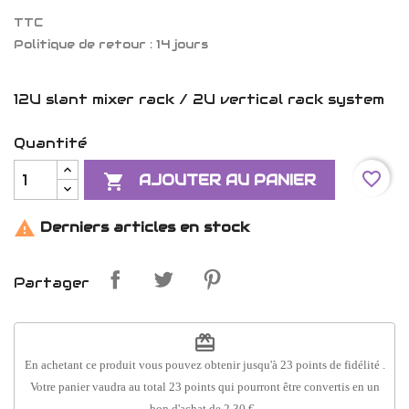
TTC
Politique de retour : 14 jours
12U slant mixer rack / 2U vertical rack system
Quantité
favorite_border

AJOUTER AU PANIER

Derniers articles en stock
Partager
redeem
En achetant ce produit vous pouvez obtenir jusqu'à
23
points de fidélité
.
Votre panier vaudra au total
23
points
qui pourront être convertis en un
bon d'achat de
2,30 €
.