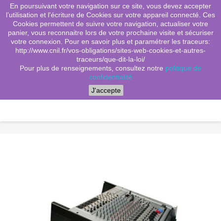
En poursuivant votre navigation sur ce site, vous devez accepter
(0)
shopping_cart

l’utilisation et l'écriture de Cookies sur votre appareil connecté. Ces
Cookies permettent de suivre votre navigation, actualiser votre
search
panier, vous reconnaitre lors de votre prochaine visite et sécuriser
votre connexion. Pour en savoir plus et paramétrer les traceurs:
http://www.cnil.fr/vos-obligations/sites-web-cookies-et-autres-
traceurs/que-dit-la-loi/
Menu
Pour plus de renseignements, consultez notre
politique de
confidentialité
J'accepte