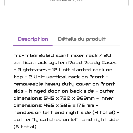
Description
Détails du produit
rrc-rr12m2u12U slant mixer rack / 2U
vertical rack system Road Ready Cases
- flightcases - 12 Unit slanted rack on
top - 2 Unit vertical rack on front -
removeable heavy duty cover on front
side - hinged door on back side - outer
dimensions: 545 x 730 x 369mm - inner
dimensions: 465 x 585 x 178 mm -
handles on left and right side (4 total) -
butterfly catches on left and right side
(6 total)