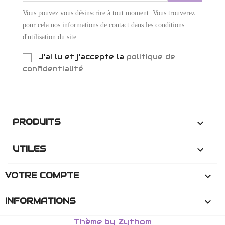
Vous pouvez vous désinscrire à tout moment. Vous trouverez
pour cela nos informations de contact dans les conditions
d'utilisation du site.
J'ai lu et j'accepte la
politique de
confidentialité
PRODUITS

UTILES

VOTRE COMPTE

INFORMATIONS
keyboard_arrow_down
Thème by Zythom