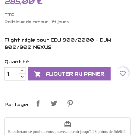
285,00 €
TTC
Politique de retour : 14 jours
Flight régie pour CDJ 900/2000 - DJM
800/900 NEXUS
Quantité
favorite_border

AJOUTER AU PANIER
Partager
redeem
En achetant ce produit vous pouvez obtenir jusqu'à
28
points de fidélité
.