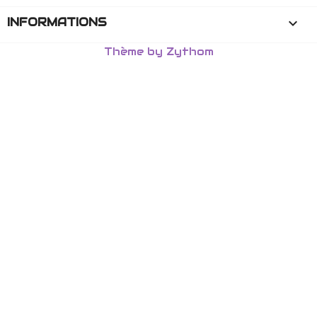
INFORMATIONS
keyboard_arrow_down
Thème by Zythom