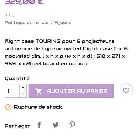
329,00 €
TTC
Politique de retour : 14 jours
flight case TOURING pour 6 projecteurs
autonome de type mooveled flight case for 6
mooveled dim. l x h x p (w x h x d) : 518 x 271 x
469 mmWheel board en option
Quantité
favorite_border

AJOUTER AU PANIER

Rupture de stock
Partager