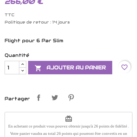
266,00 €
TTC
Politique de retour : 14 jours
Flight pour 6 Par Slim
Quantité
favorite_border

AJOUTER AU PANIER
Partager
redeem
En achetant ce produit vous pouvez obtenir jusqu'à
26
points de fidélité
.
Votre panier vaudra au total
26
points
qui pourront être convertis en un