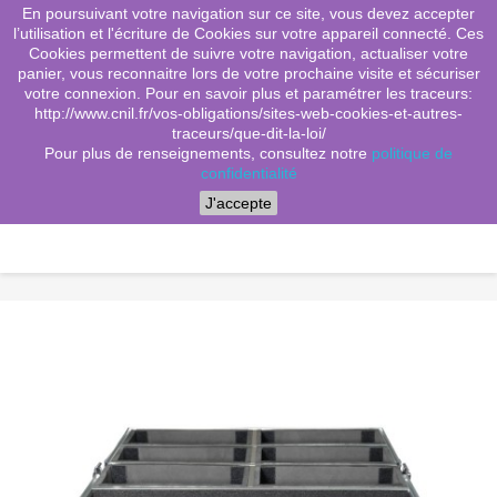
En poursuivant votre navigation sur ce site, vous devez accepter
(0)
shopping_cart

l’utilisation et l'écriture de Cookies sur votre appareil connecté. Ces
Cookies permettent de suivre votre navigation, actualiser votre
search
panier, vous reconnaitre lors de votre prochaine visite et sécuriser
votre connexion. Pour en savoir plus et paramétrer les traceurs:
http://www.cnil.fr/vos-obligations/sites-web-cookies-et-autres-
traceurs/que-dit-la-loi/
Menu
Pour plus de renseignements, consultez notre
politique de
confidentialité
J'accepte