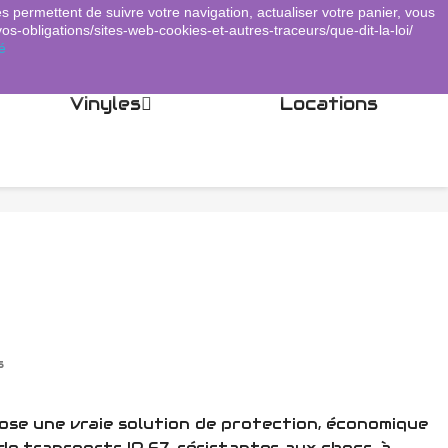
es permettent de suivre votre navigation, actualiser votre panier, vous
Panier
(0)
Connexion
shopping_cart

vos-obligations/sites-web-cookies-et-autres-traceurs/que-dit-la-loi/
é
Vinyles
Locations
s
ose une vraie solution de protection, économique
 de transports IP 67, résistantes aux chocs, à