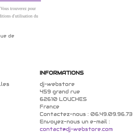
 Vous trouverez pour
itions d'utilisation du
que de
INFORMATIONS
lles
dj-webstore
459 grand rue
62610 LOUCHES
France
Contactez-nous :
06.49.09.96.73
Envoyez-nous un e-mail :
contact@dj-webstore.com