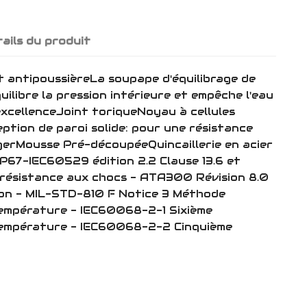
ails du produit
t antipoussièreLa soupape d'équilibrage de
uilibre la pression intérieure et empêche l'eau
excellenceJoint toriqueNoyau à cellules
ption de paroi solide: pour une résistance
égerMousse Pré-découpéeQuincaillerie en acier
P67-IEC60529 édition 2.2 Clause 13.6 et
e résistance aux chocs - ATA300 Révision 8.0
on - MIL-STD-810 F Notice 3 Méthode
température - IEC60068-2-1 Sixième
température - IEC60068-2-2 Cinquième