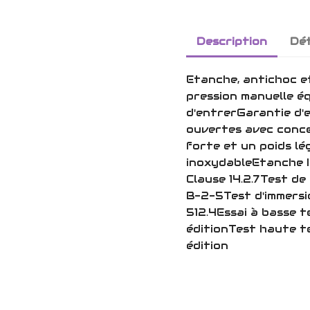
Description
Dét
Etanche, antichoc e
pression manuelle éq
d'entrerGarantie d'
ouvertes avec conce
forte et un poids l
inoxydableEtanche I
Clause 14.2.7Test d
B-2-5Test d'immersi
512.4Essai à basse 
éditionTest haute 
édition