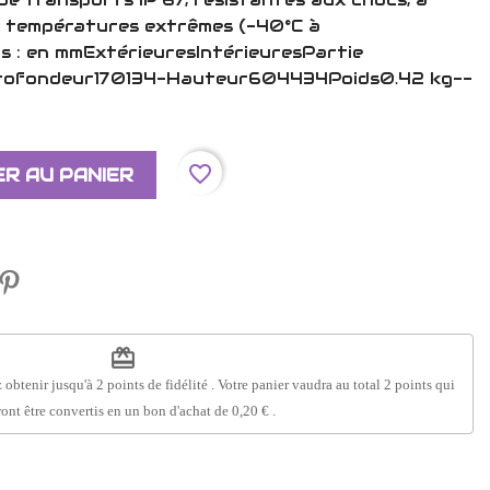
aux températures extrêmes (-40°C à
s : en mmExtérieuresIntérieuresPartie
rofondeur170134-Hauteur604434Poids0.42 kg--
favorite_border
R AU PANIER
redeem
 obtenir jusqu'à
2
points de fidélité
. Votre panier vaudra au total
2
points
qui
ont être convertis en un bon d'achat de
0,20 €
.