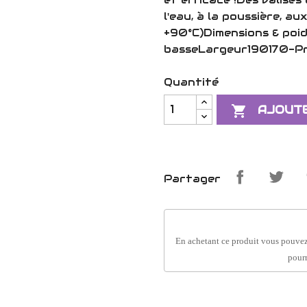
l'eau, à la poussière, 
+90°C)Dimensions & poid
basseLargeur190170-P
Quantité

AJOUTE
Partager
En achetant ce produit vous pouvez
pourr