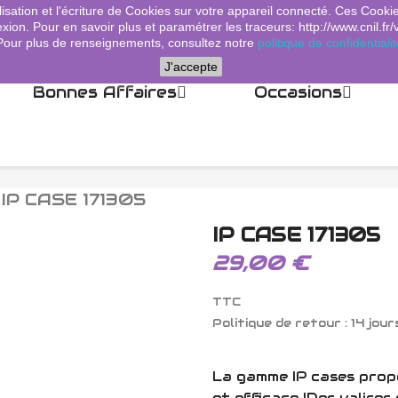
lisation et l'écriture de Cookies sur votre appareil connecté. Ces Cooki
xion. Pour en savoir plus et paramétrer les traceurs: http://www.cnil.fr/
Pour plus de renseignements, consultez notre
politique de confidentialit
J'accepte
Bonnes Affaires
Occasions
IP CASE 171305
IP CASE 171305
29,00 €
TTC
Politique de retour : 14 jour
La gamme IP cases prop
et efficace !Des valises