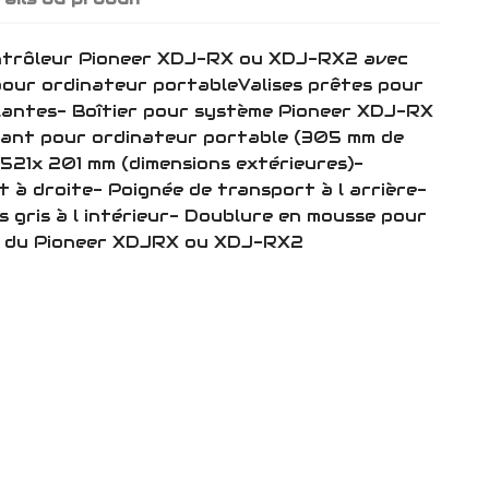
ontrôleur Pioneer XDJ-RX ou XDJ-RX2 avec
pour ordinateur portableValises prêtes pour
volantes- Boîtier pour système Pioneer XDJ-RX
sant pour ordinateur portable (305 mm de
521x 201 mm (dimensions extérieures)-
t à droite- Poignée de transport à l arrière-
 gris à l intérieur- Doublure en mousse pour
é du Pioneer XDJRX ou XDJ-RX2