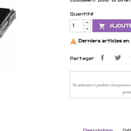
Quantité

AJOUTE

Derniers articles en
Partager
En achetant ce produit vous pouvez 
pourr
Description
Dét