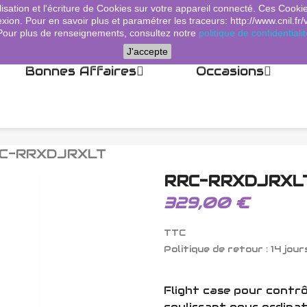
lisation et l'écriture de Cookies sur votre appareil connecté. Ces Cooki
xion. Pour en savoir plus et paramétrer les traceurs: http://www.cnil.fr/
Pour plus de renseignements, consultez notre
politique de confidentialit
J'accepte
Bonnes Affaires
Occasions
C-RRXDJRXLT
RRC-RRXDJRXL
329,00 €
TTC
Politique de retour : 14 jour
Flight case pour contr
coulissant pour ordina