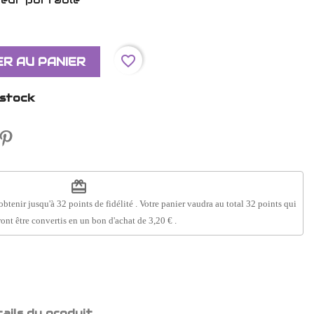
favorite_border
R AU PANIER
 stock
redeem
obtenir jusqu'à
32
points de fidélité
. Votre panier vaudra au total
32
points
qui
ont être convertis en un bon d'achat de
3,20 €
.
ails du produit