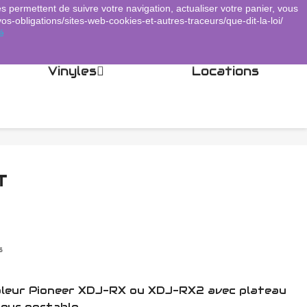
es permettent de suivre votre navigation, actualiser votre panier, vous
Panier
(0)
Connexion
shopping_cart

vos-obligations/sites-web-cookies-et-autres-traceurs/que-dit-la-loi/
é
Vinyles
Locations
T
s
ôleur Pioneer XDJ-RX ou XDJ-RX2 avec plateau
teur portable