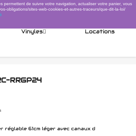
es permettent de suivre votre navigation, actualiser votre panier, vous
Panier
(0)
Connexion
shopping_cart

vos-obligations/sites-web-cookies-et-autres-traceurs/que-dit-la-loi/
é
Vinyles
Locations
RC-RRGP24
s
er réglable 61cm léger avec canaux d