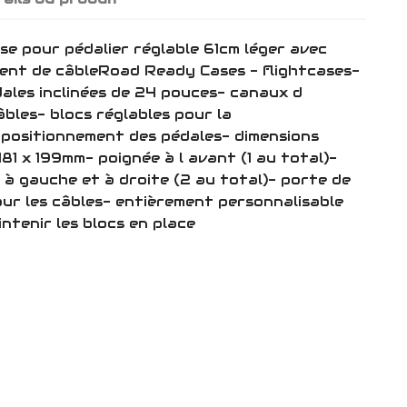
se pour pédalier réglable 61cm léger avec
ent de câbleRoad Ready Cases - flightcases-
dales inclinées de 24 pouces- canaux d
bles- blocs réglables pour la
 positionnement des pédales- dimensions
481 x 199mm- poignée à l avant (1 au total)-
à gauche et à droite (2 au total)- porte de
pour les câbles- entièrement personnalisable
ntenir les blocs en place