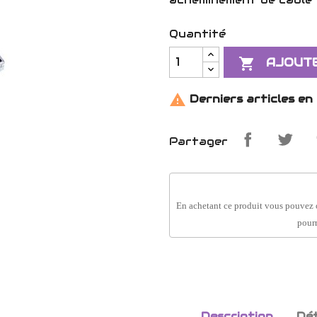
Quantité

AJOUTE

Derniers articles en
Partager
En achetant ce produit vous pouvez 
pourr
Description
Dét