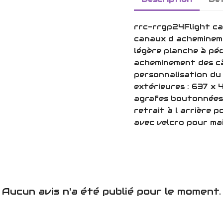
rrc-rrgp24Flight ca
canaux d acheminem
légère planche à pé
acheminement des câ
personnalisation du
extérieures : 637 x 
agrafes boutonnées 
retrait à l arrière 
avec velcro pour mai
Aucun avis n'a été publié pour le moment.