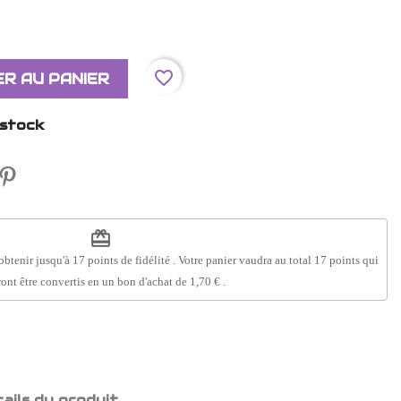
favorite_border
R AU PANIER
 stock
redeem
obtenir jusqu'à
17
points de fidélité
. Votre panier vaudra au total
17
points
qui
ont être convertis en un bon d'achat de
1,70 €
.
ails du produit