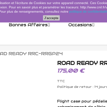
lisation et l'écriture de Cookies sur votre appareil connecté. Ces Cooki
xion. Pour en savoir plus et paramétrer les traceurs: http://www.cnil.fr/
Pour plus de renseignements, consultez notre
politique de confidentialit
J'accepte
Bonnes Affaires
Occasions
AD READY RRC-RRGP24
ROAD READY R
175,00 €
TTC
Politique de retour : 14 jour
Flight case pour pédali
acheminement de câble