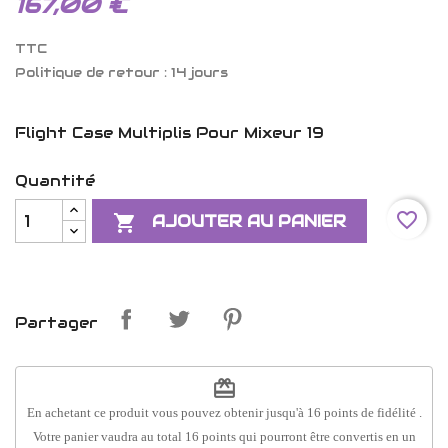
167,00 €
TTC
Politique de retour : 14 jours
Flight Case Multiplis Pour Mixeur 19
Quantité
favorite_border

AJOUTER AU PANIER
Partager
redeem
En achetant ce produit vous pouvez obtenir jusqu'à
16
points de fidélité
.
Votre panier vaudra au total
16
points
qui pourront être convertis en un