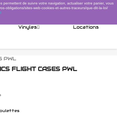
es permettent de suivre votre navigation, actualiser votre panier, vous
Panier
(0)
Connexion
shopping_cart

vos-obligations/sites-web-cookies-et-autres-traceurs/que-dit-la-loi/
é
Vinyles
Locations
S PWL
CS FLIGHT CASES PWL
s
roulettes