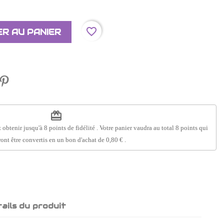
favorite_border
R AU PANIER
redeem
 obtenir jusqu'à
8
points de fidélité
. Votre panier vaudra au total
8
points
qui
ont être convertis en un bon d'achat de
0,80 €
.
ails du produit