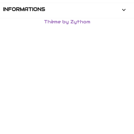
INFORMATIONS
keyboard_arrow_down
Thème by Zythom