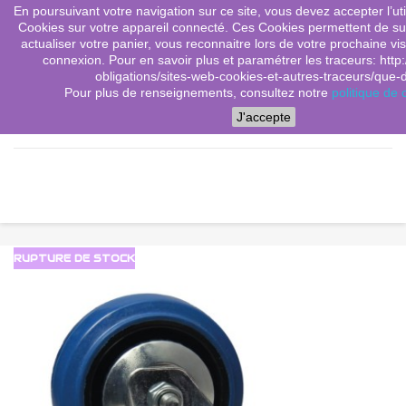
En poursuivant votre navigation sur ce site, vous devez accepter l’utili
(0)
shopping_cart

Cookies sur votre appareil connecté. Ces Cookies permettent de sui
actualiser votre panier, vous reconnaitre lors de votre prochaine vis
search
connexion. Pour en savoir plus et paramétrer les traceurs: http:
obligations/sites-web-cookies-et-autres-traceurs/que-dit
Pour plus de renseignements, consultez notre
politique de c
Menu
J'accepte
RUPTURE DE STOCK