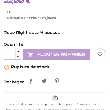
22,00 €
TTC
Politique de retour : 14 jours
Roue flight case 4 pouces
Quantité
favorite_border

AJOUTER AU PANIER

Rupture de stock
Partager
redeem
En achetant ce produit vous pouvez obtenir jusqu'à
2
points de fidélité
.
Votre panier vaudra au total
2
points
qui pourront être convertis en un bon