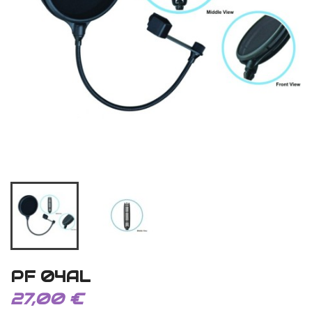
PF 04AL
27,00 €