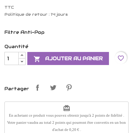
TTC
Politique de retour : 14 jours
Filtre Anti-Pop
Quantité
favorite_border

AJOUTER AU PANIER
Partager
redeem
En achetant ce produit vous pouvez obtenir jusqu'à
2
points de fidélité
.
Votre panier vaudra au total
2
points
qui pourront être convertis en un bon
d'achat de
0,20 €
.