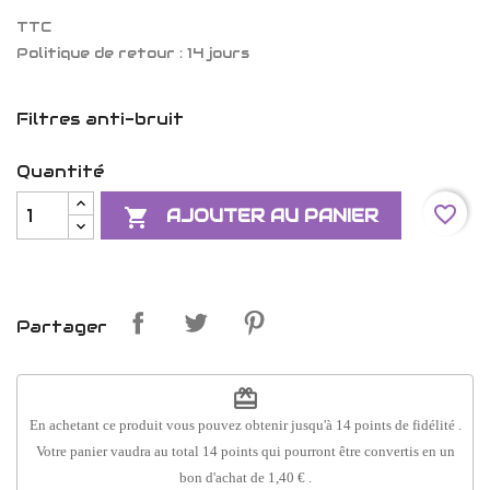
TTC
Politique de retour : 14 jours
Filtres anti-bruit
Quantité
favorite_border

AJOUTER AU PANIER
Partager
redeem
En achetant ce produit vous pouvez obtenir jusqu'à
14
points de fidélité
.
Votre panier vaudra au total
14
points
qui pourront être convertis en un
bon d'achat de
1,40 €
.