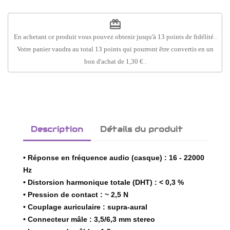
redeem
En achetant ce produit vous pouvez obtenir jusqu'à
13
points de fidélité
.
Votre panier vaudra au total
13
points
qui pourront être convertis en un
bon d'achat de
1,30 €
.
Description
Détails du produit
• Réponse en fréquence audio (casque) : 16 - 22000
Hz
• Distorsion harmonique totale (DHT) : < 0,3 %
• Pression de contact : ~ 2,5 N
• Couplage auriculaire : supra-aural
• Connecteur mâle : 3,5/6,3 mm stereo