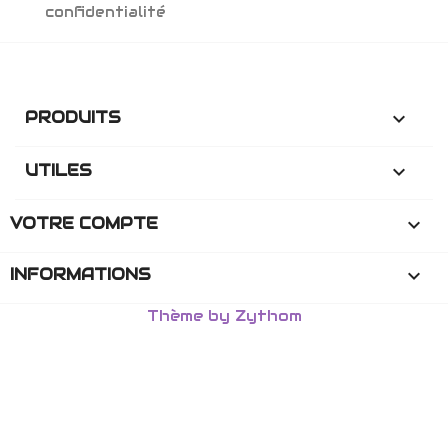
confidentialité
PRODUITS

UTILES

VOTRE COMPTE

INFORMATIONS
keyboard_arrow_down
Thème by Zythom