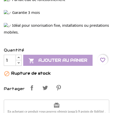
 Garantie 3 mois
 Idéal pour sonorisation fixe, installations ou prestations 
mobiles.
Quantité
favorite_border

AJOUTER AU PANIER

Rupture de stock
Partager
redeem
En achetant ce produit vous pouvez obtenir jusqu'à
9
points de fidélité
.