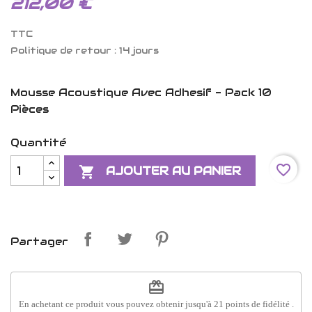
212,00 €
TTC
Politique de retour : 14 jours
Mousse Acoustique Avec Adhesif - Pack 10
Pièces
Quantité
favorite_border

AJOUTER AU PANIER
Partager
redeem
En achetant ce produit vous pouvez obtenir jusqu'à
21
points de fidélité
.