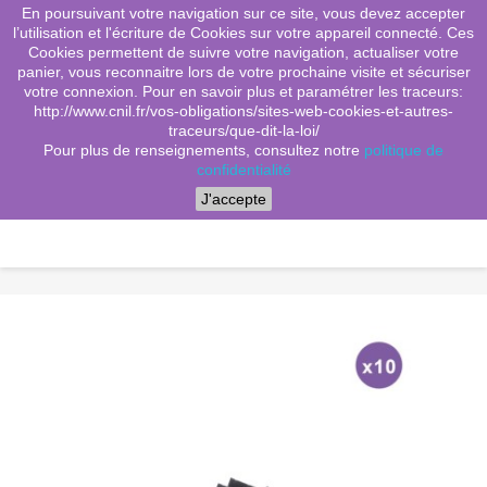
En poursuivant votre navigation sur ce site, vous devez accepter
(0)
shopping_cart

l’utilisation et l'écriture de Cookies sur votre appareil connecté. Ces
Cookies permettent de suivre votre navigation, actualiser votre
search
panier, vous reconnaitre lors de votre prochaine visite et sécuriser
votre connexion. Pour en savoir plus et paramétrer les traceurs:
http://www.cnil.fr/vos-obligations/sites-web-cookies-et-autres-
traceurs/que-dit-la-loi/
Menu
Pour plus de renseignements, consultez notre
politique de
confidentialité
J'accepte