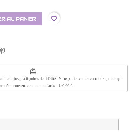
favorite_border
R AU PANIER
redeem
 obtenir jusqu'à
6
points de fidélité
. Votre panier vaudra au total
6
points
qui
ont être convertis en un bon d'achat de
0,60 €
.