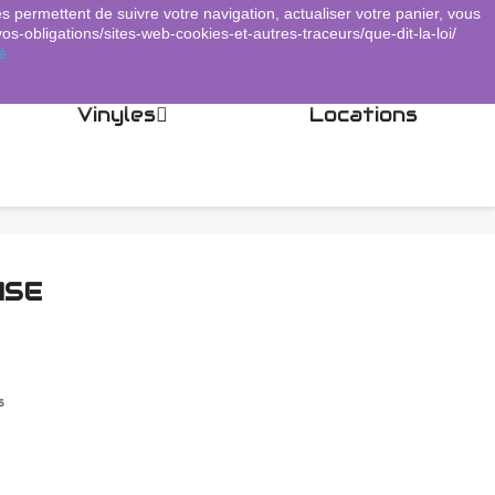
es permettent de suivre votre navigation, actualiser votre panier, vous
Panier
(0)
Connexion
shopping_cart

vos-obligations/sites-web-cookies-et-autres-traceurs/que-dit-la-loi/
é
Vinyles
Locations
ASE
s