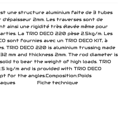
t une structure aluminium faite de 3 tubes
 d'épaisseur 2mm. Les traverses sont de
t ainsi une rigidité très élevée même pour
arties. La TRIO DECO 220 pèse 2.5kg/m. Les
O sont fournies avec un TRIO DECO KIT, à
les. TRIO DECO 220 is aluminium trussing made
 32 mm and thickness 2mm. The rod diameter is
solid to bear the weight of high loads. TRIO
5 kg/m and is provided with TRIO DECO
pt for the angles.Composition:Poids
entsAbaques Fiche technique