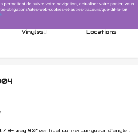
es permettent de suivre votre navigation, actualiser votre panier, vous
Panier
(0)
Connexion
shopping_cart

vos-obligations/sites-web-cookies-et-autres-traceurs/que-dit-la-loi/
é
Vinyles
Locations
004
s
l / 3- way 90° vertical cornerLongueur d'angle :