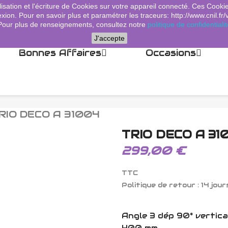
lisation et l'écriture de Cookies sur votre appareil connecté. Ces Cooki
xion. Pour en savoir plus et paramétrer les traceurs: http://www.cnil.fr/
Pour plus de renseignements, consultez notre
politique de confidentialit
J'accepte
Bonnes Affaires
Occasions
RIO DECO A 31004
TRIO DECO A 31
299,00 €
TTC
Politique de retour : 14 jour
Angle 3 dép 90° vertica
400 mm