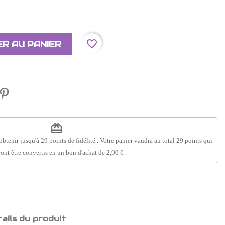
favorite_border
R AU PANIER
redeem
obtenir jusqu'à
29
points de fidélité
. Votre panier vaudra au total
29
points
qui
ont être convertis en un bon d'achat de
2,90 €
.
ails du produit