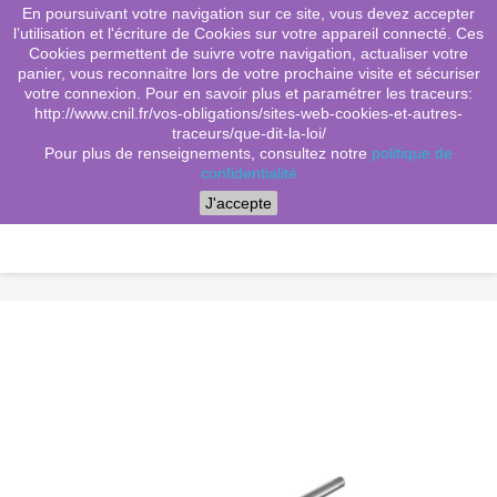
En poursuivant votre navigation sur ce site, vous devez accepter
(0)
shopping_cart

l’utilisation et l'écriture de Cookies sur votre appareil connecté. Ces
Cookies permettent de suivre votre navigation, actualiser votre
search
panier, vous reconnaitre lors de votre prochaine visite et sécuriser
votre connexion. Pour en savoir plus et paramétrer les traceurs:
http://www.cnil.fr/vos-obligations/sites-web-cookies-et-autres-
traceurs/que-dit-la-loi/
Menu
Pour plus de renseignements, consultez notre
politique de
confidentialité
J'accepte