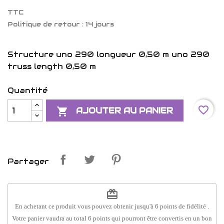
TTC
Politique de retour : 14 jours
Structure uno 290 longueur 0,50 m uno 290
truss length 0,50 m
Quantité
favorite_border

AJOUTER AU PANIER
Partager
redeem
En achetant ce produit vous pouvez obtenir jusqu'à
6
points de fidélité
.
Votre panier vaudra au total
6
points
qui pourront être convertis en un bon