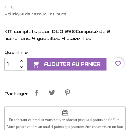
TTC
Politique de retour : 14 jours
KIT complets pour DUO 290Composé de 2
manchons, 4 goupilles, 4 clavettes
Quantité
favorite_border

AJOUTER AU PANIER
Partager
redeem
En achetant ce produit vous pouvez obtenir jusqu'à
4
points de fidélité
.
Votre panier vaudra au total
4
points
qui pourront être convertis en un bon