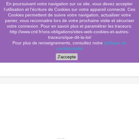
En poursuivant votre navigation sur ce site, vous devez accepter
(0)
shopping_cart

l’utilisation et l'écriture de Cookies sur votre appareil connecté. Ces
Cookies permettent de suivre votre navigation, actualiser votre
search
panier, vous reconnaitre lors de votre prochaine visite et sécuriser
votre connexion. Pour en savoir plus et paramétrer les traceurs:
http://www.cnil.fr/vos-obligations/sites-web-cookies-et-autres-
traceurs/que-dit-la-loi/
Menu
Pour plus de renseignements, consultez notre
politique de
confidentialité
J'accepte