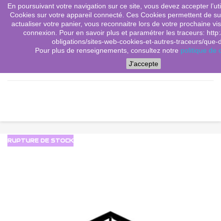
En poursuivant votre navigation sur ce site, vous devez accepter l’utili
(0)
shopping_cart

Cookies sur votre appareil connecté. Ces Cookies permettent de sui
actualiser votre panier, vous reconnaitre lors de votre prochaine vis
search
connexion. Pour en savoir plus et paramétrer les traceurs: http:
obligations/sites-web-cookies-et-autres-traceurs/que-dit
Pour plus de renseignements, consultez notre
politique de c
Menu
J'accepte
RUPTURE DE STOCK