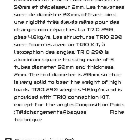
50mm et d'épaisseur 2mm. Les traverses
sont de diamètre 20mm, offrant ainsi
une rigidité très élevée même pour des
charges non réparties. La TRIO 290
pèse 4.6kg/m. Les structures TRIO 290
sont fournies avec un TRIO KIT, à
l'exception des angles. TRIO 290 is
aluminium square trussing made of 3
tubes diameter 50mm and thickness
2mm. The rod diameter is 20mm so that
is very solid to bear the weight of high
loads. TRIO 290 wieghts 4.6kg/m and is
provided with TRIO connection KIT,
except for the angles.Composition:Poids
:TéléchargementsAbaques Fiche
technique