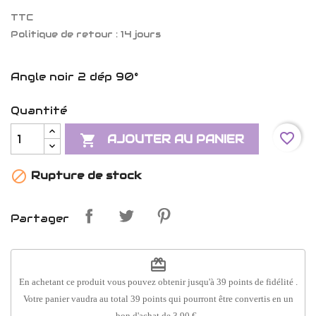
TTC
Politique de retour : 14 jours
Angle noir 2 dép 90°
Quantité
favorite_border

AJOUTER AU PANIER

Rupture de stock
Partager
redeem
En achetant ce produit vous pouvez obtenir jusqu'à
39
points de fidélité
.
Votre panier vaudra au total
39
points
qui pourront être convertis en un
bon d'achat de
3,90 €
.