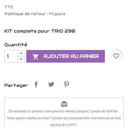
TTC
Politique de retour : 14 jours
KIT complets pour TRIO 290
Quantité
favorite_border

AJOUTER AU PANIER
Partager
redeem
En achetant ce produit vous pouvez obtenir jusqu'à
5
points de fidélité
.
Votre panier vaudra au total
5
points
qui pourront être convertis en un bon
d'achat de
0,50 €
.