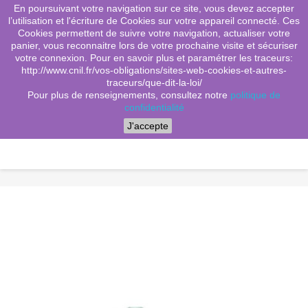
En poursuivant votre navigation sur ce site, vous devez accepter
(0)
shopping_cart

l’utilisation et l'écriture de Cookies sur votre appareil connecté. Ces
Cookies permettent de suivre votre navigation, actualiser votre
search
panier, vous reconnaitre lors de votre prochaine visite et sécuriser
votre connexion. Pour en savoir plus et paramétrer les traceurs:
http://www.cnil.fr/vos-obligations/sites-web-cookies-et-autres-
traceurs/que-dit-la-loi/
Menu
Pour plus de renseignements, consultez notre
politique de
confidentialité
J'accepte