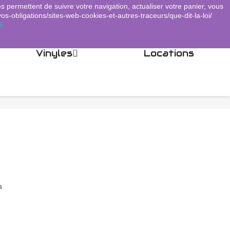
es permettent de suivre votre navigation, actualiser votre panier, vous
Panier
(0)
Connexion
shopping_cart

vos-obligations/sites-web-cookies-et-autres-traceurs/que-dit-la-loi/
é
Vinyles
Locations
s