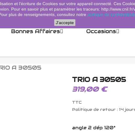
lisation et l'écriture de Cookies sur votre appareil connecté. Ces Cooki
xion. Pour en savoir plus et paramétrer les traceurs: http://www.cnil.fr/
Pour plus de renseignements, consultez notre
politique de confidentialit
J'accepte
Bonnes Affaires
Occasions
RIO A 30505
TRIO A 30505
319,00 €
TTC
Politique de retour : 14 jour
angle 2 dép 120°