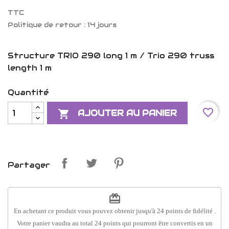
TTC
Politique de retour : 14 jours
Structure TRIO 290 long 1 m / Trio 290 truss
length 1 m
Quantité
favorite_border

AJOUTER AU PANIER
Partager
redeem
En achetant ce produit vous pouvez obtenir jusqu'à
24
points de fidélité
.
Votre panier vaudra au total
24
points
qui pourront être convertis en un