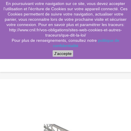
En poursuivant votre navigation sur ce site, vous devez accepter
(0)
shopping_cart

l’utilisation et l'écriture de Cookies sur votre appareil connecté. Ces
Cookies permettent de suivre votre navigation, actualiser votre
search
panier, vous reconnaitre lors de votre prochaine visite et sécuriser
votre connexion. Pour en savoir plus et paramétrer les traceurs:
http://www.cnil.fr/vos-obligations/sites-web-cookies-et-autres-
traceurs/que-dit-la-loi/
Menu
Pour plus de renseignements, consultez notre
politique de
confidentialité
J'accepte