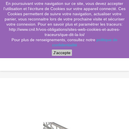
En poursuivant votre navigation sur ce site, vous devez accepter
(0)
shopping_cart

l’utilisation et l'écriture de Cookies sur votre appareil connecté. Ces
Cookies permettent de suivre votre navigation, actualiser votre
search
panier, vous reconnaitre lors de votre prochaine visite et sécuriser
votre connexion. Pour en savoir plus et paramétrer les traceurs:
http://www.cnil.fr/vos-obligations/sites-web-cookies-et-autres-
traceurs/que-dit-la-loi/
Menu
Pour plus de renseignements, consultez notre
politique de
confidentialité
J'accepte