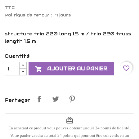
TTC
Politique de retour : 14 jours
structure trio 220 long 1.5 m / trio 220 truss
length 1.5 m
Quantité
favorite_border

AJOUTER AU PANIER
Partager
redeem
En achetant ce produit vous pouvez obtenir jusqu'à
24
points de fidélité
.
Votre panier vaudra au total
24
points
qui pourront être convertis en un