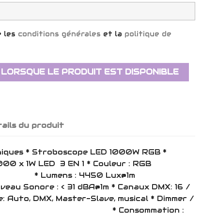
e les
conditions générales
et la
politique de
 LORSQUE LE PRODUIT EST DISPONIBLE
ails du produit
hniques * Stroboscope LED 1000W RGB *
 : 1000 x 1W LED 3 EN 1 * Couleur : RGB
ns : 4450 Lux@1m
 : < 31 dBA@1m * Canaux DMX: 16 /
: Auto, DMX, Master-Slave, musical * Dimmer /
20/s * Consommation :