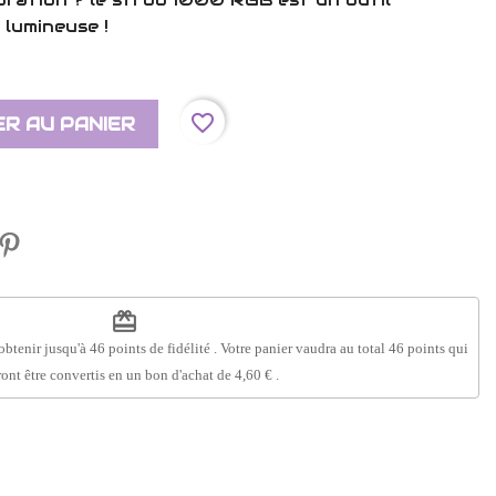
 lumineuse !
favorite_border
R AU PANIER
redeem
obtenir jusqu'à
46
points de fidélité
. Votre panier vaudra au total
46
points
qui
ont être convertis en un bon d'achat de
4,60 €
.