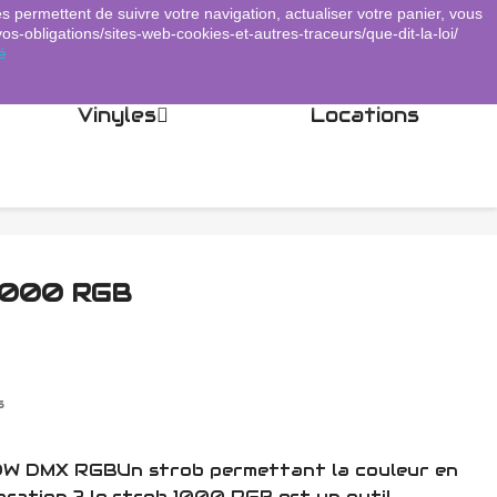
es permettent de suivre votre navigation, actualiser votre panier, vous
Panier
(0)
Connexion
shopping_cart

vos-obligations/sites-web-cookies-et-autres-traceurs/que-dit-la-loi/
é
Vinyles
Locations
1000 RGB
s
W DMX RGBUn strob permettant la couleur en
ration ? le strob 1000 RGB est un outil