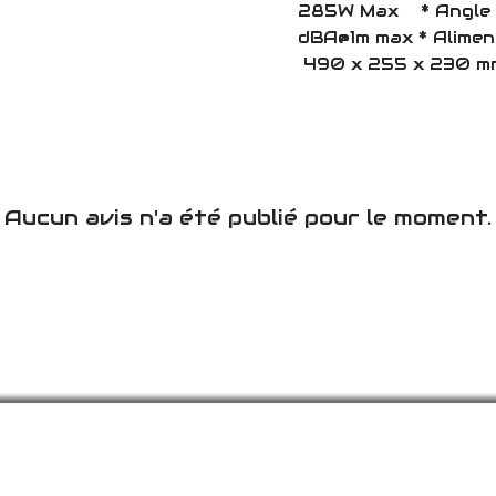
285W Max * Angle d'
dBA@1m max * Alimen
490 x 255 x 230 mm 
Aucun avis n'a été publié pour le moment.