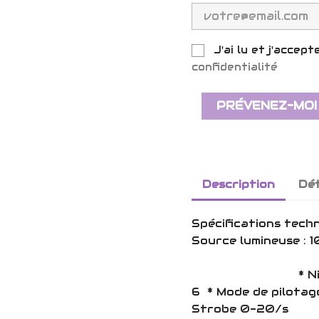
J'ai lu et j'accept
confidentialité
PRÉVENEZ-MOI
Description
Dét
Spécifications tec
Source lumineuse
* Lume
* Niveau Sonore
6 * Mode de pilotage
Strobe 0-