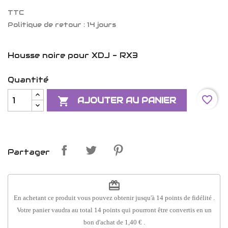
TTC
Politique de retour : 14 jours
Housse noire pour XDJ - RX3
Quantité
favorite_border

AJOUTER AU PANIER
Partager
redeem
En achetant ce produit vous pouvez obtenir jusqu'à
14
points de fidélité
.
Votre panier vaudra au total
14
points
qui pourront être convertis en un
bon d'achat de
1,40 €
.