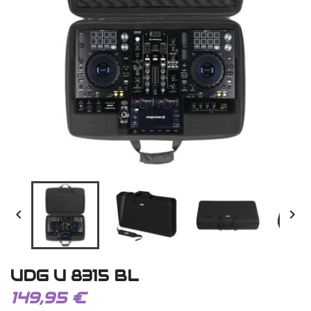


UDG U 8315 BL
149,95 €