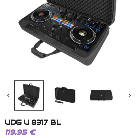


UDG U 8317 BL
119,95 €