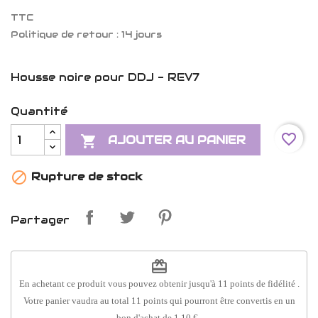
TTC
Politique de retour : 14 jours
Housse noire pour DDJ - REV7
Quantité
favorite_border

AJOUTER AU PANIER

Rupture de stock
Partager
redeem
En achetant ce produit vous pouvez obtenir jusqu'à
11
points de fidélité
.
Votre panier vaudra au total
11
points
qui pourront être convertis en un
bon d'achat de
1,10 €
.