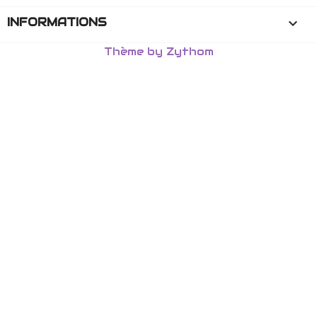
INFORMATIONS
keyboard_arrow_down
Thème by Zythom