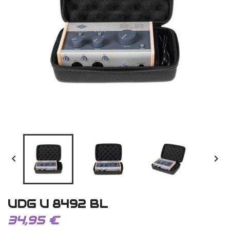


UDG U 8492 BL
34,95 €