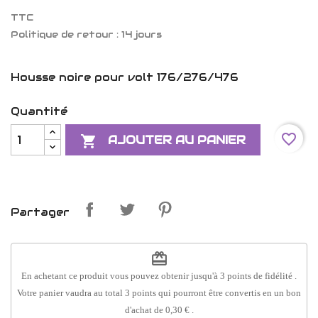
TTC
Politique de retour : 14 jours
Housse noire pour volt 176/276/476
Quantité
favorite_border

AJOUTER AU PANIER
Partager
redeem
En achetant ce produit vous pouvez obtenir jusqu'à
3
points de fidélité
.
Votre panier vaudra au total
3
points
qui pourront être convertis en un bon
d'achat de
0,30 €
.