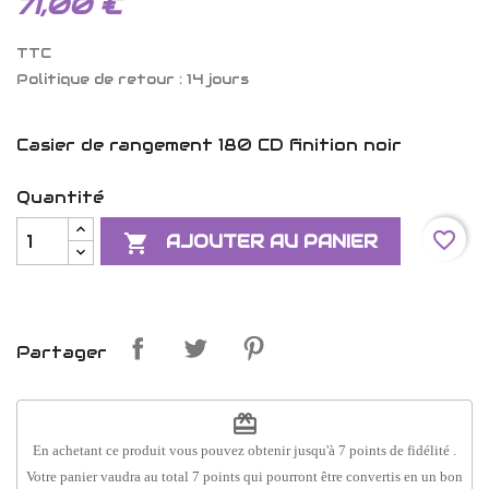
71,00 €
TTC
Politique de retour : 14 jours
Casier de rangement 180 CD finition noir
Quantité
favorite_border

AJOUTER AU PANIER
Partager
redeem
En achetant ce produit vous pouvez obtenir jusqu'à
7
points de fidélité
.
Votre panier vaudra au total
7
points
qui pourront être convertis en un bon