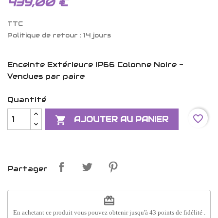
439,00 €
TTC
Politique de retour : 14 jours
Enceinte Extérieure IP66 Colonne Noire -
Vendues par paire
Quantité
favorite_border

AJOUTER AU PANIER
Partager
redeem
En achetant ce produit vous pouvez obtenir jusqu'à
43
points de fidélité
.