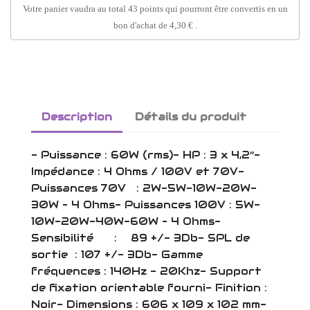
Votre panier vaudra au total
43
points
qui pourront être convertis en un
bon d'achat de
4,30 €
.
Description
Détails du produit
- Puissance : 60W (rms)- HP : 3 x 4,2’’-
Impédance : 4 Ohms / 100V et 70V-
Puissances 70V : 2W-5W-10W-20W-
30W – 4 Ohms- Puissances 100V : 5W-
10W-20W-40W-60W – 4 Ohms-
Sensibilité : 89 +/- 3Db- SPL de
sortie : 107 +/- 3Db- Gamme
fréquences : 140Hz - 20Khz- Support
de fixation orientable fourni- Finition :
Noir- Dimensions : 606 x 109 x 102 mm-