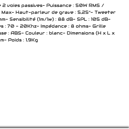
 2 voies passives- Puissance : 50W RMS /
ax- Haut-parleur de grave : 5,25’’- Tweeter
mm- Sensibilité (1m/1w) : 88 dB- SPL : 105 dB-
 : 70 - 20Khz- Impédance : 8 ohms- Grille
sse : ABS- Couleur : blanc- Dimensions (H x L x
mm- Poids : 1,9Kg