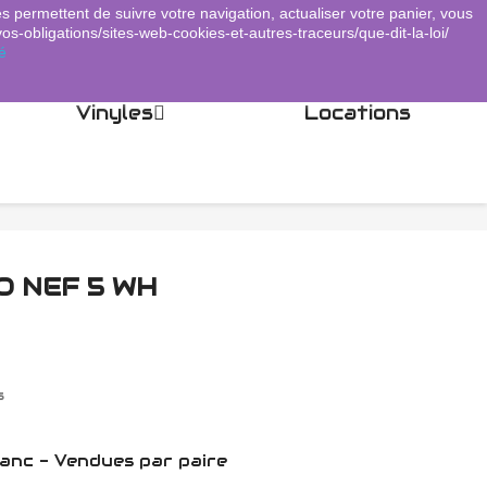
es permettent de suivre votre navigation, actualiser votre panier, vous
Panier
(0)
Connexion
shopping_cart

vos-obligations/sites-web-cookies-et-autres-traceurs/que-dit-la-loi/
é
Vinyles
Locations
O NEF 5 WH
s
lanc - Vendues par paire