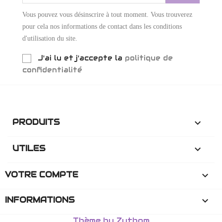
Vous pouvez vous désinscrire à tout moment. Vous trouverez
pour cela nos informations de contact dans les conditions
d'utilisation du site.
J'ai lu et j'accepte la
politique de
confidentialité
PRODUITS

UTILES

VOTRE COMPTE

INFORMATIONS
keyboard_arrow_down
Thème by Zythom