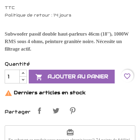
TTC
Politique de retour : 14 jours
Subwoofer passif double haut-parleurs 46cm (18''), 1000W
RMS sous 4 ohms, peinture granitée noire. Nécessite un
filtrage actif.
Quantité
favorite_border

AJOUTER AU PANIER

Derniers articles en stock
Partager
redeem
En achetant ce produit vous pouvez obtenir jusqu'à
74
points de fidélité
.