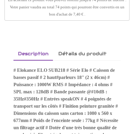
Votre panier vaudra au total
74
points
qui pourront être convertis en un
bon d'achat de
7,40 €
.
Description
Détails du produit
# Elokance ELO SUB218 # Série Elo # Caisson de
basses passif # 2 haut#parleurs 18'' (2 x 46cm) #
Puissance : 1000W RMS # Impédance : 4 ohms #
SPL max : 128dB # Bande passante @#10dB :
35Hz#350Hz # Entrées speakON # 4 poignées de
transport sur les côtés # Finition peinture granitée #
Dimensions du caisson sans carton : 1080 x 560 x
677mm # Poids de l'enceinte seule : 77kg # Nécessite
un filtrage actif # Dotée d'une très bonne qualité de