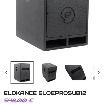


ELOKANCE ELOEPROSUB12
548,00 €