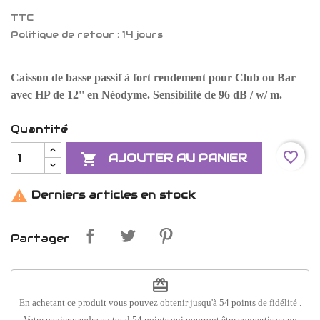
TTC
Politique de retour : 14 jours
Caisson de basse passif à fort rendement pour Club ou Bar
avec HP de 12'' en Néodyme. Sensibilité de 96 dB / w/ m.
Quantité
favorite_border

AJOUTER AU PANIER

Derniers articles en stock
Partager
redeem
En achetant ce produit vous pouvez obtenir jusqu'à
54
points de fidélité
.
Votre panier vaudra au total
54
points
qui pourront être convertis en un