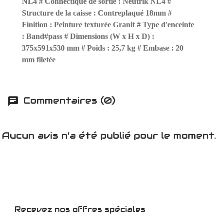
NL4 # Connectique de sortie : Neutrik NL4 #
Structure de la caisse : Contreplaqué 18mm #
Finition : Peinture texturée Granit # Type d'enceinte
: Band#pass # Dimensions (W x H x D) :
375x591x530 mm # Poids : 25,7 kg # Embase : 20
mm filetée
Commentaires (0)
Aucun avis n'a été publié pour le moment.
Recevez nos offres spéciales