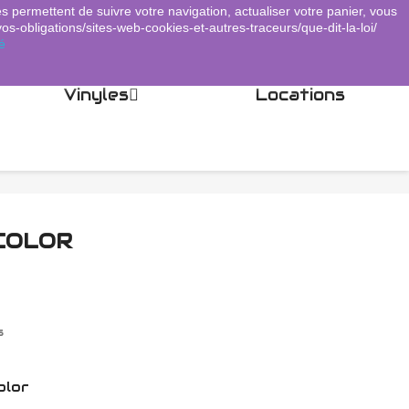
es permettent de suivre votre navigation, actualiser votre panier, vous
Panier
(0)
Connexion
shopping_cart

vos-obligations/sites-web-cookies-et-autres-traceurs/que-dit-la-loi/
é
Vinyles
Locations
ICOLOR
s
olor