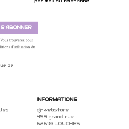
par mail ou téléphone
 Vous trouverez pour
itions d'utilisation du
que de
INFORMATIONS
lles
dj-webstore
459 grand rue
62610 LOUCHES