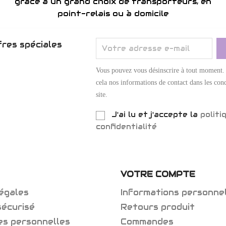
grâce à un grand choix de transporteurs, en
point-relais ou à domicile
res spéciales
Vous pouvez vous désinscrire à tout moment.
cela nos informations de contact dans les cond
site.
J'ai lu et j'accepte la
politi
confidentialité
VOTRE COMPTE
égales
Informations personne
sécurisé
Retours produit
es personnelles
Commandes