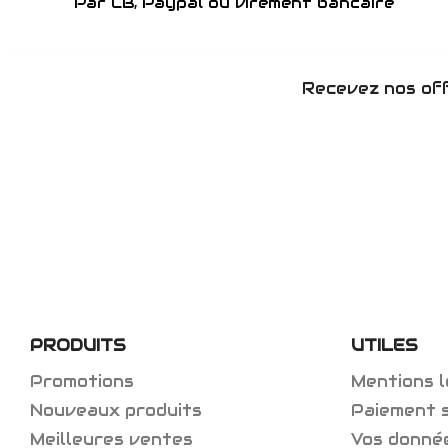
Par CB, Paypal ou virement bancaire
Recevez nos off
PRODUITS
UTILES
Promotions
Mentions l
Nouveaux produits
Paiement 
Meilleures ventes
Vos donné