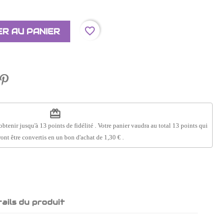
favorite_border
R AU PANIER
redeem
obtenir jusqu'à
13
points de fidélité
. Votre panier vaudra au total
13
points
qui
ont être convertis en un bon d'achat de
1,30 €
.
ails du produit