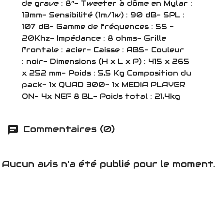
de grave : 8’’- Tweeter à dôme en Mylar :
13mm- Sensibilité (1m/1w) : 90 dB- SPL :
107 dB- Gamme de fréquences : 55 -
20Khz- Impédance : 8 ohms- Grille
frontale : acier- Caisse : ABS- Couleur
: noir- Dimensions (H x L x P) : 415 x 265
x 252 mm- Poids : 5,5 Kg Composition du
pack- 1x QUAD 300- 1x MEDIA PLAYER
ON- 4x NEF 8 BL- Poids total : 21,4kg
Commentaires (0)
Aucun avis n'a été publié pour le moment.