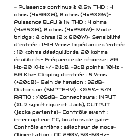
- Puissance continue à 0,5% THD : 4
ohms (4x300W), 8 ohms (4x200W)-
Puissance ELAJ à 1% THD : 4 ohms
(4x350W), 8 ohms (4x250W)- Mode
bridge : 8 ohms (2 x 600W)- Sensibilité
d’entrée : 1.414 Vrms- Impédance d’entrée
: 10 kohms déséquilibrés, 20 kohms
équilibrés- Fréquence de réponse : 20
Hz-20 KHz +/-0.1dB, -3dB points: 10Hz -
60 Khz- Clipping d’entrée : 8 Vrms
(+20dB)- Gain de tension : 32dB-
Distorsion (SMPTE-IM) : <0.5%- S/N
RATIO : >105dB- Connecteurs : INPUT
(XLR symétrique et Jack), OUTPUT
(jacks parlants)- Contrôle avant :
interrupteur AC, boutons de gain-
Contrôle arrière : sélecteur de mode-
Alimentation : AC 230V, 50-60Hz-