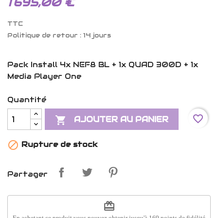
1 695,00 €
TTC
Politique de retour : 14 jours
Pack Install 4x NEF8 BL + 1x QUAD 300D + 1x
Media Player One
Quantité
favorite_border

AJOUTER AU PANIER

Rupture de stock
Partager
redeem
En achetant ce produit vous pouvez obtenir jusqu'à
169
points de fidélité