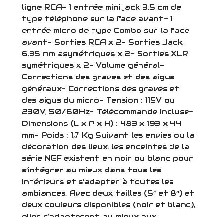
ligne RCA- 1 entrée mini jack 3.5 cm de
type téléphone sur la face avant- 1
entrée micro de type Combo sur la face
avant- Sorties RCA x 2- Sorties Jack
6.35 mm asymétriques x 2- Sorties XLR
symétriques x 2- Volume général-
Corrections des graves et des aigus
généraux- Corrections des graves et
des aigus du micro- Tension : 115V ou
230V, 50/60Hz- Télécommande incluse-
Dimensions (L x P x H) : 483 x 193 x 44
mm- Poids : 1,7 Kg Suivant les envies ou la
décoration des lieux, les enceintes de la
série NEF existent en noir ou blanc pour
s’intégrer au mieux dans tous les
intérieurs et s’adapter à toutes les
ambiances. Avec deux tailles (5’’ et 8’’) et
deux couleurs disponibles (noir et blanc),
elles s’adapteront au mieux aux