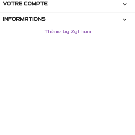
VOTRE COMPTE

INFORMATIONS
keyboard_arrow_down
Thème by Zythom