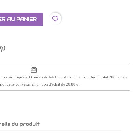
favorite_border
R AU PANIER
redeem
 obtenir jusqu'à
208
points de fidélité
. Votre panier vaudra au total
208
points
rront être convertis en un bon d'achat de
20,80 €
.
ails du produit