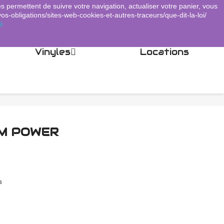
es permettent de suivre votre navigation, actualiser votre panier, vous
Panier
(0)
Connexion
shopping_cart

vos-obligations/sites-web-cookies-et-autres-traceurs/que-dit-la-loi/
é
Vinyles
Locations
AM POWER
s