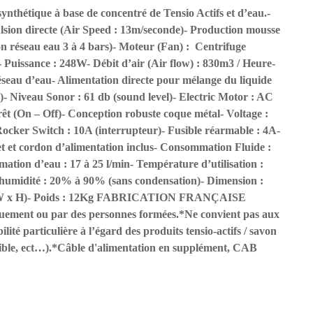
synthétique à base de concentré de Tensio Actifs et d’eau.-
ulsion directe (Air Speed : 13m/seconde)- Production mousse
on réseau eau 3 à 4 bars)- Moteur (Fan) : Centrifuge
Puissance : 248W- Débit d’air (Air flow) : 830m3 / Heure-
seau d’eau- Alimentation directe pour mélange du liquide
- Niveau Sonor : 61 db (sound level)- Electric Motor : AC
t (On – Off)- Conception robuste coque métal- Voltage :
cker Switch : 10A (interrupteur)- Fusible réarmable : 4A-
let et cordon d’alimentation inclus- Consommation Fluide :
tion d’eau : 17 à 25 l/min- Température d’utilisation :
humidité : 20% à 90% (sans condensation)- Dimension :
x W x H)- Poids : 12Kg FABRICATION FRANÇAISE
uement ou par des personnes formées.*Ne convient pas aux
lité particulière à l’égard des produits tensio-actifs / savon
nsible, ect…).*Câble d'alimentation en supplément, CAB