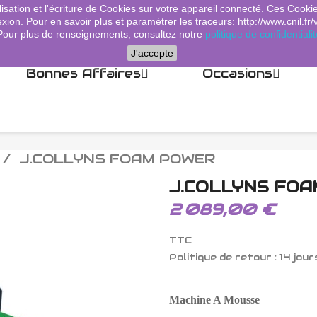
lisation et l'écriture de Cookies sur votre appareil connecté. Ces Cooki
xion. Pour en savoir plus et paramétrer les traceurs: http://www.cnil.fr/
Pour plus de renseignements, consultez notre
politique de confidentialit
J'accepte
Bonnes Affaires
Occasions
J.COLLYNS FOAM POWER
J.COLLYNS FO
2 089,00 €
TTC
Politique de retour : 14 jour
Machine A Mousse