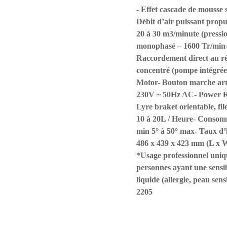
- Effet cascade de mousse 
Débit d’air puissant prop
20 à 30 m3/minute (pressi
monophasé – 1600 Tr/min- 
Raccordement direct au ré
concentré (pompe intégrée)
Motor- Bouton marche arrê
230V ~ 50Hz AC- Power Ro
Lyre braket orientable, fi
10 à 20L / Heure- Consomma
min 5° à 50° max- Taux d’
486 x 439 x 423 mm (L 
*Usage professionnel uniq
personnes ayant une sensibi
liquide (allergie, peau se
2205